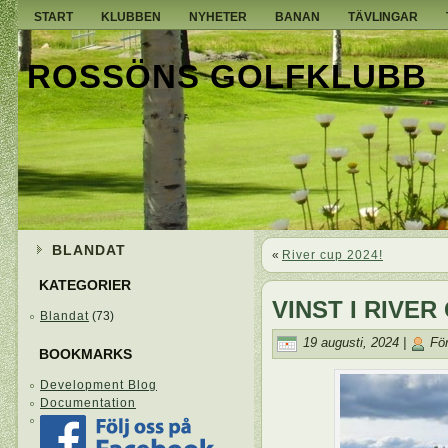
START
KLUBBEN
NYHETER
BANAN
TÄVLINGAR
ROSSÖNS GOLFKLUBB
BLANDAT
«
River cup 2024!
KATEGORIER
VINST I RIVER
Blandat
(73)
19 augusti, 2024 |
För
BOOKMARKS
Development Blog
Documentation