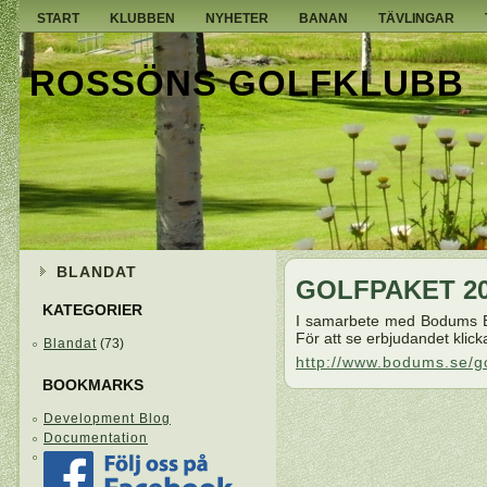
START
KLUBBEN
NYHETER
BANAN
TÄVLINGAR
ROSSÖNS GOLFKLUBB
BLANDAT
GOLFPAKET 2
KATEGORIER
I samarbete med Bodums Bed
För att se erbjudandet klic
Blandat
(73)
http://www.bodums.se/g
BOOKMARKS
Development Blog
Documentation