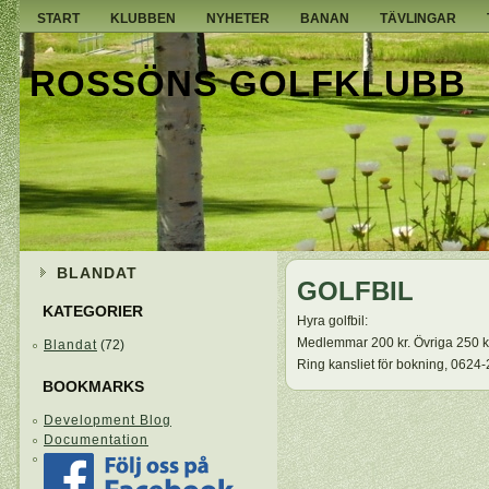
START
KLUBBEN
NYHETER
BANAN
TÄVLINGAR
ROSSÖNS GOLFKLUBB
BLANDAT
GOLFBIL
KATEGORIER
Hyra golfbil:
Medlemmar 200 kr. Övriga 250 k
Blandat
(72)
Ring kansliet för bokning, 0624
BOOKMARKS
Development Blog
Documentation