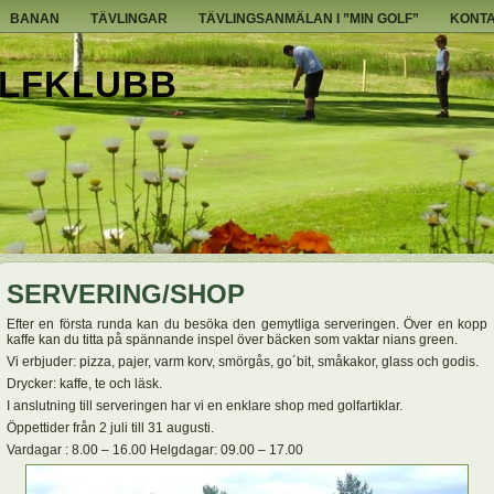
BANAN
TÄVLINGAR
TÄVLINGSANMÄLAN I ”MIN GOLF”
KONTA
LFKLUBB
SERVERING/SHOP
Efter en första runda kan du besöka den gemytliga serveringen. Över en kopp
kaffe kan du titta på spännande inspel över bäcken som vaktar nians green.
Vi erbjuder: pizza, pajer, varm korv, smörgås, go´bit, småkakor, glass och godis.
Drycker: kaffe, te och läsk.
I anslutning till serveringen har vi en enklare shop med golfartiklar.
Öppettider från 2 juli till 31 augusti.
Vardagar : 8.00 – 16.00 Helgdagar: 09.00 – 17.00