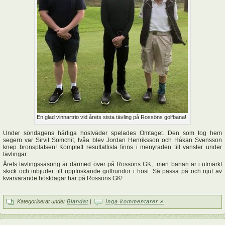
En glad vinnartrio vid årets sista tävling på Rossöns golfbana!
Under söndagens härliga höstväder spelades Omtaget. Den som tog hem
segern var Sirvit Somchit, tvåa blev Jordan Henriksson och Håkan Svensson
knep bronsplatsen! Komplett resultatlista finns i menyraden till vänster under
tävlingar.
Årets tävlingssäsong är därmed över på Rossöns GK, men banan är i utmärkt
skick och inbjuder till uppfriskande golfrundor i höst. Så passa på och njut av
kvarvarande höstdagar här på Rossöns GK!
Kategoriserat under
Blandat
|
Inga kommentarer »