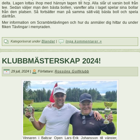
delta. Lagen lottas ihop med hänsyn tagen till hcp. Alla slår ut varsin boll från
tee. Sedan väljer man den bästa bollen, varefter alla i laget spelar sina bollar
från den platsen. Så fortsätter man på samma sätt-välj bästa boll och spela
därifrån.
Mer information om Scrambletävlingen och hur du anmäler dig hittar du under
fliken Tävlingar i menyraden.
Kategoriserat under
Blandat
|
Inga kommentarer »
KLUBBMÄSTERSKAP 2024!
29 juli, 2024 |
Författare:
Rossöns Golfklubb
Vinnaren i Baltzar Open Lars-Erik Johansson till vänster,