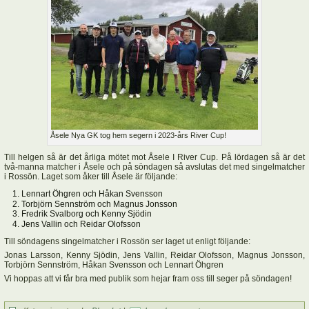
Åsele Nya GK tog hem segern i 2023-års River Cup!
Till helgen så är det årliga mötet mot Åsele I River Cup. På lördagen så är det
två-manna matcher i Åsele och på söndagen så avslutas det med singelmatcher
i Rossön. Laget som åker till Åsele är följande:
Lennart Öhgren och Håkan Svensson
Torbjörn Sennström och Magnus Jonsson
Fredrik Svalborg och Kenny Sjödin
Jens Vallin och Reidar Olofsson
Till söndagens singelmatcher i Rossön ser laget ut enligt följande:
Jonas Larsson, Kenny Sjödin, Jens Vallin, Reidar Olofsson, Magnus Jonsson,
Torbjörn Sennström, Håkan Svensson och Lennart Öhgren
Vi hoppas att vi får bra med publik som hejar fram oss till seger på söndagen!