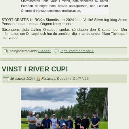
Stormästaren Jens Vallin i mitten, som flankeras av Anton
Persson till höger som belade andraplatsen, och Lennart
Öhgren till vänster som knep tredjeplatsen.
STORT GRATTIS till RGK:s Stormästare 2024 Jens Vallin! Silver tog idag Anton
Persson medan Lennart Öhgren knep bronset!
Säsongens sista tävling Omtaget, spelas söndagen den 8 september. Mer
information om Omtaget och hur du anmäler dig hittar du under fliken Tävlingar i
menyraden.
Kategoriserat under
Blandat
|
Inga kommentarer »
VINST I RIVER CUP!
19 augusti, 2024 |
Författare:
Rossöns Golfklubb