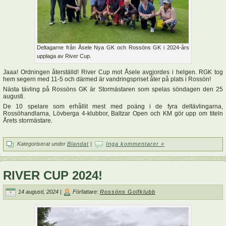
Deltagarne från Åsele Nya GK och Rossöns GK i 2024-års
upplaga av River Cup.
Jaaa! Ordningen återställd! River Cup mot Åsele avgjordes i helgen. RGK tog
hem segern med 11-5 och därmed är vandringspriset åter på plats i Rossön!
Nästa tävling på Rossöns GK är Stormästaren som spelas söndagen den 25
augusti.
De 10 spelare som erhållit mest med poäng i de fyra deltävlingarna,
Rossöhandlarna, Lövberga 4-klubbor, Baltzar Open och KM gör upp om titeln
Årets stormästare.
Kategoriserat under
Blandat
|
Inga kommentarer »
RIVER CUP 2024!
14 augusti, 2024 |
Författare:
Rossöns Golfklubb