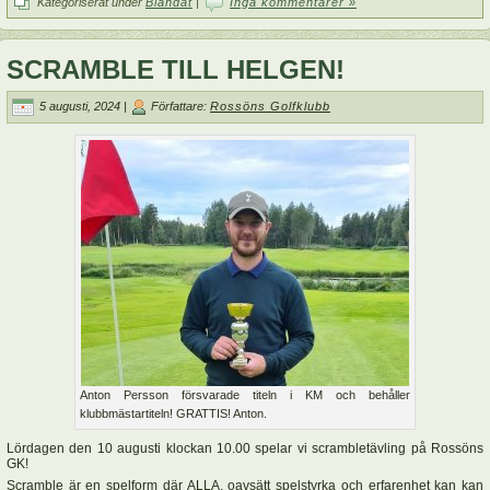
Kategoriserat under
Blandat
|
Inga kommentarer »
SCRAMBLE TILL HELGEN!
5 augusti, 2024 |
Författare:
Rossöns Golfklubb
Anton Persson försvarade titeln i KM och behåller
klubbmästartiteln! GRATTIS! Anton.
Lördagen den 10 augusti klockan 10.00 spelar vi scrambletävling på Rossöns
GK!
Scramble är en spelform där ALLA, oavsätt spelstyrka och erfarenhet kan kan