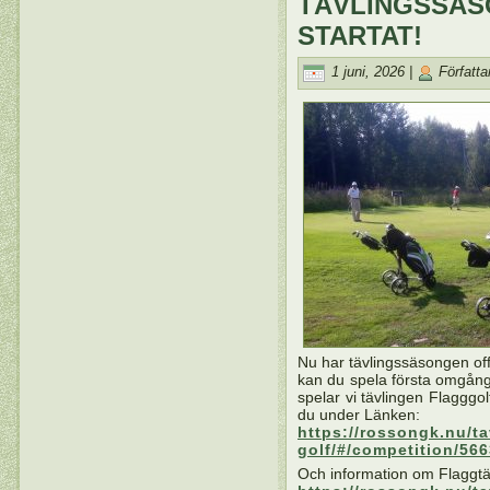
TÄVLINGSSÄS
STARTAT!
1 juni, 2026 |
Författa
Nu har tävlingssäsongen offi
kan du spela första omgån
spelar vi tävlingen Flagggo
du under Länken:
https://rossongk.nu/t
golf/#/competition/566
Och information om Flaggtäv