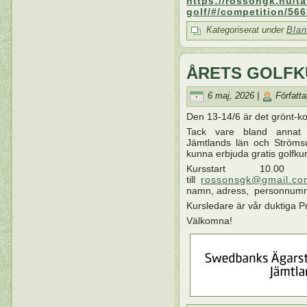
https://rossongk.nu/t
golf/#/competition/566
Kategoriserat under
Blan
ÅRETS GOLFK
6 maj, 2026 |
Författa
Den 13-14/6 är det grönt-ko
Tack vare bland annat b
Jämtlands län och Ströms
kunna erbjuda gratis golfk
Kursstart 10.0
till
rossonsgk@gmail.co
namn, adress, personnumme
Kursledare är vår duktiga P
Välkomna!