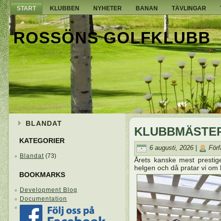
START
KLUBBEN
NYHETER
BANAN
TÄVLINGAR
ROSSÖNS GOLFKLUBB
BLANDAT
KLUBBMÄSTER
KATEGORIER
6 augusti, 2026 |
Förf
Blandat
(73)
Årets kanske mest prestige
helgen och då pratar vi om
BOOKMARKS
Development Blog
Documentation