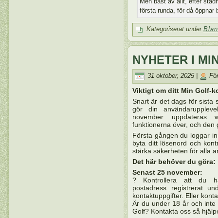
Men bäst av allt, efter städ
första runda, för då öppnar
Kategoriserat under
Blan
NYHETER I MI
31 oktober, 2025 |
För
Viktigt om ditt Min Golf-k
Snart är det dags för sista
gör din användaruppleve
november uppdateras w
funktionerna över, och den 
Första gången du loggar in
byta ditt lösenord och kontro
stärka säkerheten för alla 
Det här behöver du göra:
Senast 25 november:
? Kontrollera att du h
postadress registrerat un
kontaktuppgifter. Eller konta
Är du under 18 år och inte
Golf? Kontakta oss så hjälpe