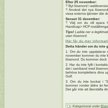
Efter 25 november:
? Byt lösenord i webbversi
? Använd det nya lösenord
vissa externa tjänster där 
Senast 31 december:
? Välj om du vill spara 
Handicap> HCP-inställninga
Tips!
Ladda ner e-legitimati
utan lösenord
.
Här får du mer informat
Detta händer om du inte 
1. Om du inte uppdaterar d
november kommer du inte ku
lösenord. Du kommer dock f
2. Har du inte fyllt i kont
det i samband med lösenor
behöva komplettera dina up
Golf.
3. Om du inte bockat i ”S
kommer ronder äldre än fem
Det går inte att återställa 
Kategoriserat under
Blan