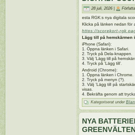
28 juli, 2026 |
Författ
esta RGK:s nya digitala sco
Klicka på länken nedan för a
https://scorekort-rgk.pa
Lägg till på hemskärmen i
iPhone (Safari):
1. Öppna länken i Safari.
2. Tryck på Dela-knappen.
3. Välj ’Lägg till på hemskä
4. Tryck på ’Lägg till’.
Android (Chrome):
1. Öppna länken i Chrome.
2. Tryck på menyn (?).
3. Välj ’Lägg till på startsk
visas.
4. Bekräfta genom att trycka p
Kategoriserat under
Blan
NYA BATTERIE
GREENVÄLTEN