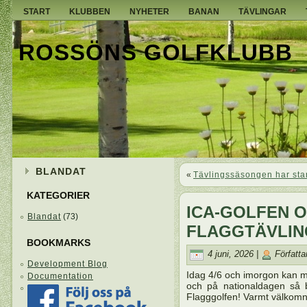
START
KLUBBEN
NYHETER
BANAN
TÄVLINGAR
ROSSÖNS GOLFKLUBB
BLANDAT
«
Tävlingssäsongen har star
KATEGORIER
ICA-GOLFEN 
Blandat
(73)
FLAGGTÄVLIN
BOOKMARKS
4 juni, 2026 |
Författa
Development Blog
Idag 4/6 och imorgon kan ma
Documentation
och på nationaldagen så b
Flagggolfen! Varmt välkomn